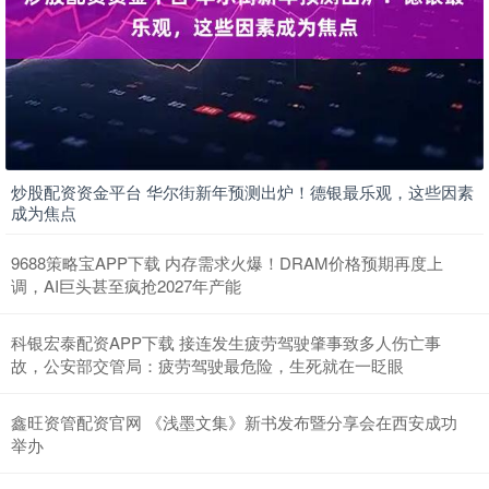
炒股配资资金平台 华尔街新年预测出炉！德银最乐观，这些因素
成为焦点
9688策略宝APP下载 内存需求火爆！DRAM价格预期再度上
调，AI巨头甚至疯抢2027年产能
科银宏泰配资APP下载 接连发生疲劳驾驶肇事致多人伤亡事
故，公安部交管局：疲劳驾驶最危险，生死就在一眨眼
鑫旺资管配资官网 《浅墨文集》新书发布暨分享会在西安成功
举办