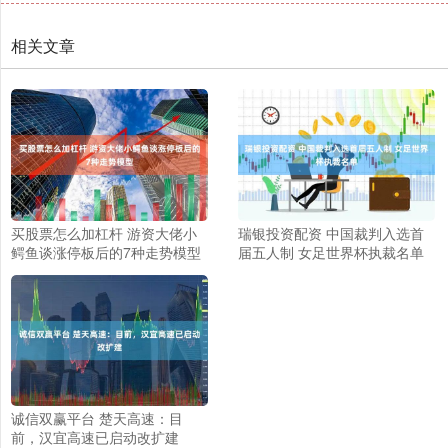
相关文章
买股票怎么加杠杆 游资大佬小
瑞银投资配资 中国裁判入选首
鳄鱼谈涨停板后的7种走势模型
届五人制 女足世界杯执裁名单
诚信双赢平台 楚天高速：目
前，汉宜高速已启动改扩建