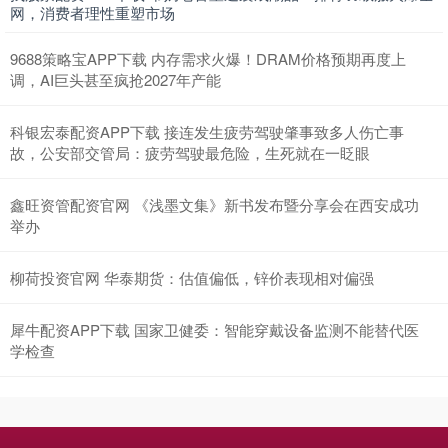
网，消费者理性重塑市场
9688策略宝APP下载 内存需求火爆！DRAM价格预期再度上
调，AI巨头甚至疯抢2027年产能
科银宏泰配资APP下载 接连发生疲劳驾驶肇事致多人伤亡事
故，公安部交管局：疲劳驾驶最危险，生死就在一眨眼
鑫旺资管配资官网 《浅墨文集》新书发布暨分享会在西安成功
举办
柳荷投资官网 华泰期货：估值偏低，锌价表现相对偏强
犀牛配资APP下载 国家卫健委：智能穿戴设备监测不能替代医
学检查