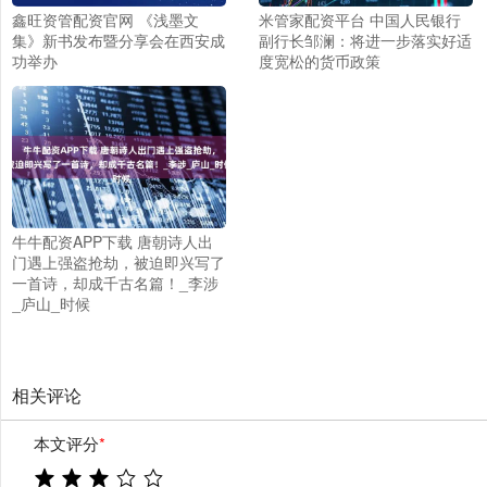
鑫旺资管配资官网 《浅墨文
米管家配资平台 中国人民银行
集》新书发布暨分享会在西安成
副行长邹澜：将进一步落实好适
功举办
度宽松的货币政策
牛牛配资APP下载 唐朝诗人出
门遇上强盗抢劫，被迫即兴写了
一首诗，却成千古名篇！_李涉
_庐山_时候
相关评论
本文评分
*