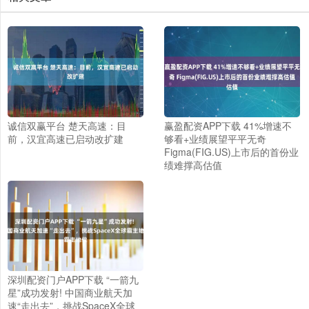
诚信双赢平台 楚天高速：目
赢盈配资APP下载 41%增速不
前，汉宜高速已启动改扩建
够看+业绩展望平平无奇
Figma(FIG.US)上市后的首份业
绩难撑高估值
深圳配资门户APP下载 “一箭九
星”成功发射! 中国商业航天加
速“走出去”，挑战SpaceX全球