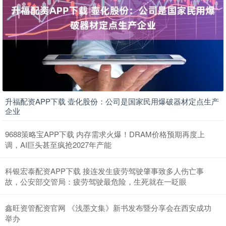
升福配资APP下载 壶化股份：公司是国家民用爆破器材定点生产
企业
9688策略宝APP下载 内存需求火爆！DRAM价格预期再度上
调，AI巨头甚至疯抢2027年产能
科银宏泰配资APP下载 接连发生疲劳驾驶肇事致多人伤亡事
故，公安部交管局：疲劳驾驶最危险，生死就在一眨眼
鑫旺资管配资官网 《浅墨文集》新书发布暨分享会在西安成功
举办