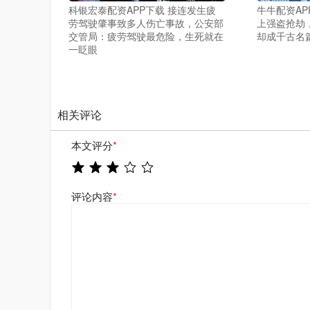
科银宏泰配资APP下载 接连发生疲
牛牛配资AP
劳驾驶肇事致多人伤亡事故，公安部
上强盗抢劫
交管局：疲劳驾驶最危险，生死就在
却成千古名篇
一眨眼
相关评论
本文评分
*
评论内容
*