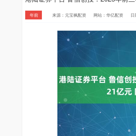
年前
来源：元宝枫配资
网站：华亿配资
日期