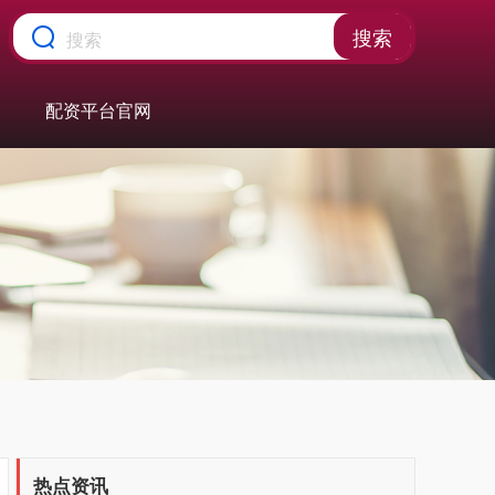
搜索
配资平台官网
热点资讯