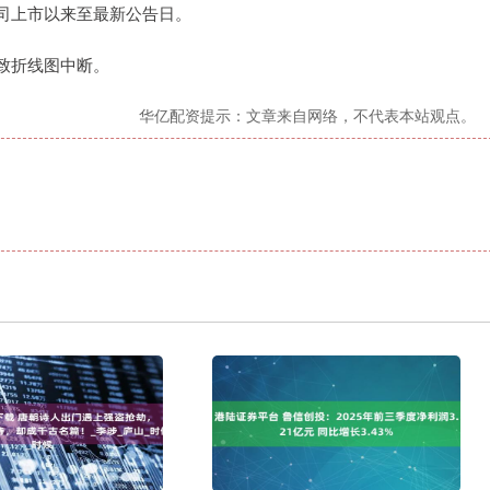
司上市以来至最新公告日。
致折线图中断。
华亿配资提示：文章来自网络，不代表本站观点。