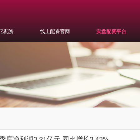
亿配资
线上配资官网
实盘配资平台
度净利润3.21亿元 同比增长3.43%