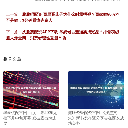
上一篇：
股股吧配资 百里奚儿子为什么叫孟明视？百家姓90%本
不是姓，3分钟看懂先秦人
下一篇：
找股票配资APP下载 爷奶老古董逆袭成潮品？排骨羽绒
服火爆全网，消费者理性重塑市场
相关文章
华泰优配官网 百度世界2025定
鑫旺资管配资官网 《浅墨文
档下月中旬开幕 或披露出海进
集》新书发布暨分享会在西安成
展
功举办