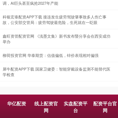
调，AI巨头甚至疯抢2027年产能
科银宏泰配资APP下载 接连发生疲劳驾驶肇事致多人伤亡事
故，公安部交管局：疲劳驾驶最危险，生死就在一眨眼
鑫旺资管配资官网 《浅墨文集》新书发布暨分享会在西安成功
举办
柳荷投资官网 华泰期货：估值偏低，锌价表现相对偏强
犀牛配资APP下载 国家卫健委：智能穿戴设备监测不能替代医
学检查
华亿配资
线上配资官
实盘配资平
配资平台官
网
台
网