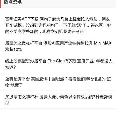
热点资讯
富明证券APP下载 俩狗子躺大马路上疑似陷入危险，网友
开车试探，没想到诈死的狗子一下子就“活”了…评论区：好
的不学竟学些坏的，现在立刻给我离开马路！
股票怎么做杠杆平台 港股AI应用产业链持续拉升 MINIMAX
涨超12%
线上股票配资炒股平台 The Glen有家珠宝店开业1年都没人
知道?
盈科配资平台 英国恐惧中国崛起？看看他们博物馆里的“赃
物”就懂了
买股票怎么加杠杆 游资大佬小鳄鱼谈涨停板后的7种走势模
型