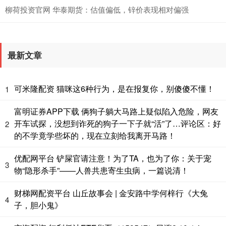
柳荷投资官网 华泰期货：估值偏低，锌价表现相对偏强
最新文章
可米隆配资 猫咪这6种行为，是在报复你，别傻傻不懂！
1
富明证券APP下载 俩狗子躺大马路上疑似陷入危险，网友
开车试探，没想到诈死的狗子一下子就“活”了…评论区：好
2
的不学竟学些坏的，现在立刻给我离开马路！
优配网平台 铲屎官请注意！为了TA，也为了你：关于宠
3
物“隐形杀手”——人兽共患寄生虫病，一篇说清！
财梯网配资平台 山丘故事会 | 金安路中学何梓行《大兔
4
子，胆小鬼》