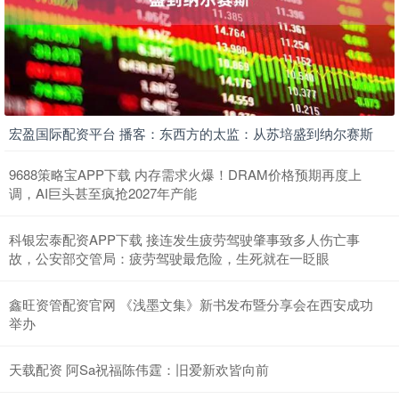
宏盈国际配资平台 播客：东西方的太监：从苏培盛到纳尔赛斯
9688策略宝APP下载 内存需求火爆！DRAM价格预期再度上
调，AI巨头甚至疯抢2027年产能
科银宏泰配资APP下载 接连发生疲劳驾驶肇事致多人伤亡事
故，公安部交管局：疲劳驾驶最危险，生死就在一眨眼
鑫旺资管配资官网 《浅墨文集》新书发布暨分享会在西安成功
举办
天载配资 阿Sa祝福陈伟霆：旧爱新欢皆向前