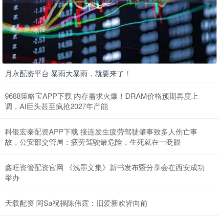
月永配资平台 暴雨大暴雨，就要来了！
9688策略宝APP下载 内存需求火爆！DRAM价格预期再度上
调，AI巨头甚至疯抢2027年产能
科银宏泰配资APP下载 接连发生疲劳驾驶肇事致多人伤亡事
故，公安部交管局：疲劳驾驶最危险，生死就在一眨眼
鑫旺资管配资官网 《浅墨文集》新书发布暨分享会在西安成功
举办
天载配资 阿Sa祝福陈伟霆：旧爱新欢皆向前