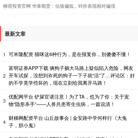
柳荷投资官网 华泰期货：估值偏低，锌价表现相对偏强
最新文章
可米隆配资 猫咪这6种行为，是在报复你，别傻傻不懂！
1
富明证券APP下载 俩狗子躺大马路上疑似陷入危险，网友
开车试探，没想到诈死的狗子一下子就“活”了…评论区：好
2
的不学竟学些坏的，现在立刻给我离开马路！
优配网平台 铲屎官请注意！为了TA，也为了你：关于宠
3
物“隐形杀手”——人兽共患寄生虫病，一篇说清！
财梯网配资平台 山丘故事会 | 金安路中学何梓行《大兔
4
子，胆小鬼》