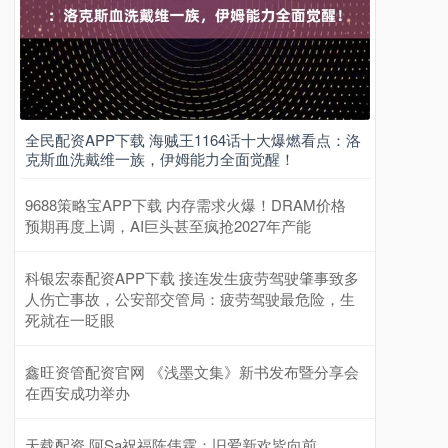
全民配资APP下载 海贼王1164话十大爆燃看点：洛
克斯血洗戴维一族，伊姆能力全面觉醒！
9688策略宝APP下载 内存需求火爆！DRAM价格
预期再度上调，AI巨头甚至疯抢2027年产能
科银宏泰配资APP下载 接连发生疲劳驾驶肇事致多
人伤亡事故，公安部交管局：疲劳驾驶最危险，生
死就在一眨眼
鑫旺资管配资官网 《浅墨文集》新书发布暨分享会
在西安成功举办
天载配资 阿Sa祝福陈伟霆：旧爱新欢皆向前