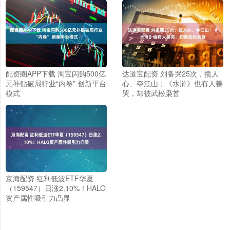
配资圈APP下载 淘宝闪购500亿
达道宝配资 刘备哭25次，揽人
元补贴破局行业“内卷” 创新平台
心、夺江山；《水浒》也有人善
模式
哭，却被武松枭首
京海配资 红利低波ETF华夏
（159547）日涨2.10%！HALO
资产属性吸引力凸显