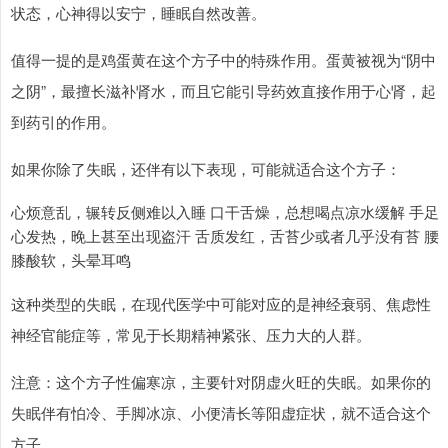
状态，心神得以安宁，睡眠自然改善。
值得一提的是鸡蛋黄在这个方子中的特殊作用。蛋黄被视为“阴中
之阴”，最擅长滋补肾水，而且它能引导药效直接作用于心肾，起
到药引的作用。
如果你除了失眠，还伴有以下表现，可能就适合这个方子：
心烦意乱，辗转反侧难以入睡 口干舌燥，总想喝点凉水缓解 手足
心发热，晚上甚至出现盗汗 舌质发红，舌苔少或者几乎没有苔 腰
膝酸软，头晕耳鸣
这种类型的失眠，在现代医学中可能对应的是神经衰弱、焦虑性
神经官能症等，常见于长期精神紧张、压力大的人群。
注意：这个方子性偏寒凉，主要针对阴虚火旺的失眠。如果你的
失眠伴有怕冷、手脚冰凉、小便清长等阳虚症状，就不适合这个
方子。