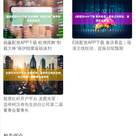
稳赢配资APP下载 欧洲挥舞“制
E路配资APP下载 秦洪看盘｜领
裁大棒”催伊朗重返核谈判
涨主线轮动，提振后续预期
股票杠杆开户平台 龙图光罩：
选举柯汉奇先生担任公司第二届
董事会董事长
相关评论