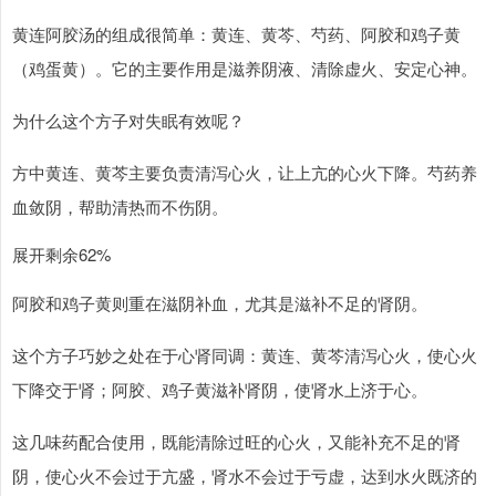
黄连阿胶汤的组成很简单：黄连、黄芩、芍药、阿胶和鸡子黄
（鸡蛋黄）。它的主要作用是滋养阴液、清除虚火、安定心神。
为什么这个方子对失眠有效呢？
方中黄连、黄芩主要负责清泻心火，让上亢的心火下降。芍药养
血敛阴，帮助清热而不伤阴。
展开剩余62%
阿胶和鸡子黄则重在滋阴补血，尤其是滋补不足的肾阴。
这个方子巧妙之处在于心肾同调：黄连、黄芩清泻心火，使心火
下降交于肾；阿胶、鸡子黄滋补肾阴，使肾水上济于心。
这几味药配合使用，既能清除过旺的心火，又能补充不足的肾
阴，使心火不会过于亢盛，肾水不会过于亏虚，达到水火既济的