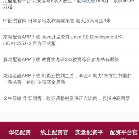
汇盈配资平台 西安宝马5系大放血！最高优惠16.8万，最低30.39
万起
91配资官网 日本多地发布海啸预警 最大浪高可达3米
京融配资APP下载 Java开发套件 Java SE Development Kit
(JDK) v25.0.2 官方正式版
辉煌配资APP下载 教育学考研333教育综合参考书有哪些
龙信金融APP下载 刘彩云携刘兰芳、李金斗助力“东方红中国梦·
一路慈善一路歌”专项基金启动
金牛策略 华泰期货：政策调整融资保证金比例，股指冲高回落
华亿配资
线上配资官
实盘配资平
配资平台官